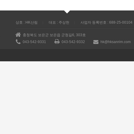
상호 : HK산림
대표 : 주상헌
사업자 등록번호 : 688-25-00104
충청북도 보은군 보은읍 군청길6, 303호
043-542-9331
043-542-9332
hk@hksanrim.com