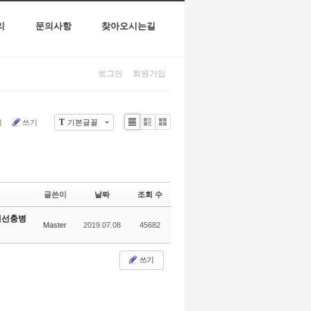
리
문의사항
찾아오시는길
로그인
회원가입
T
색
쓰기
기본글꼴
Li
Zi
G
st
n
al
e
le
r
y
글쓴이
날짜
조회 수
재선충병
Master
2019.07.08
45682
쓰기