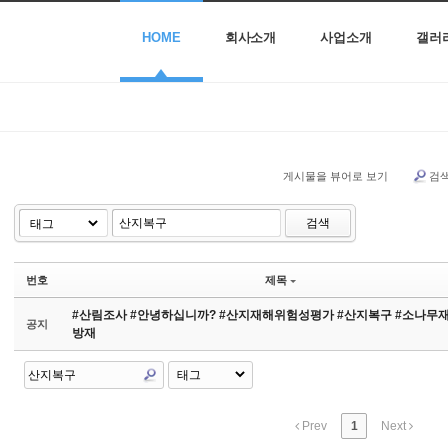
HOME
회사소개
사업소개
갤러
게시물을 뷰어로 보기
검
검색
번호
제목
#산림조사 #안녕하십니까? #산지재해위험성평가 #산지복구 #소나무
공지
방재
Prev
1
Next