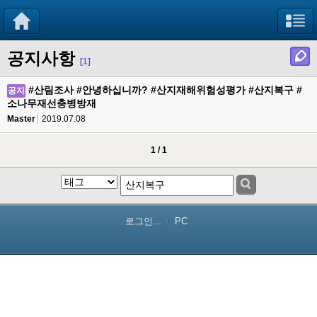
공지사항
[1]
#산림조사 #안녕하십니까? #산지재해위험성평가 #산지복구 #
공지
소나무재선충병방재
Master
2019.07.08
1 / 1
로그인...
PC