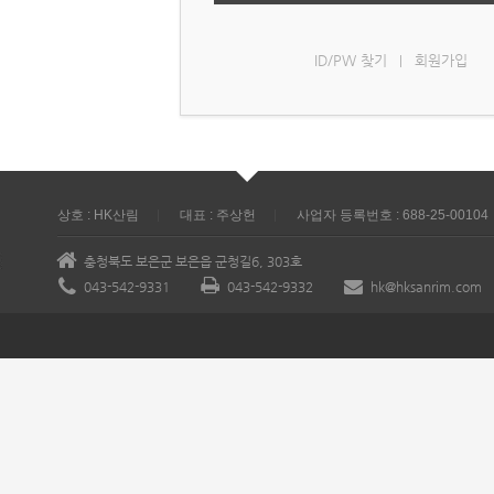
ID/PW 찾기
회원가입
|
상호 : HK산림
대표 : 주상헌
사업자 등록번호 : 688-25-00104
충청북도 보은군 보은읍 군청길6, 303호
043-542-9331
043-542-9332
hk@hksanrim.com