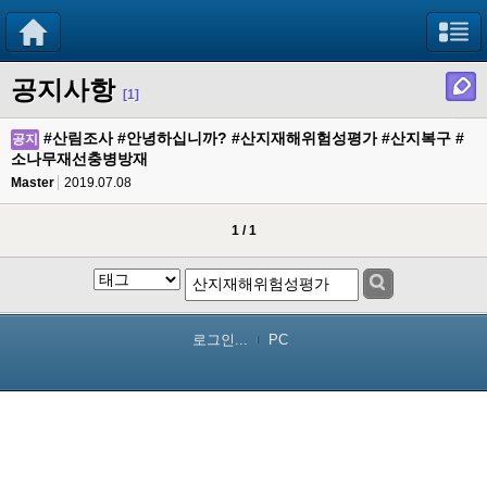
공지사항
[1]
#산림조사 #안녕하십니까? #산지재해위험성평가 #산지복구 #
공지
소나무재선충병방재
Master
2019.07.08
1 / 1
로그인...
PC