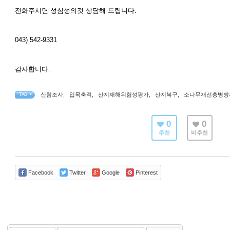
전화주시면 성심성의것 상담해 드립니다.
043) 542-9331
감사합니다.
산림조사
,
입목축적
,
산지재해위험성평가
,
산지복구
,
소나무재선충병방
TAG •
0
0
추천
비추천
Facebook
Twitter
Google
Pinterest