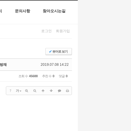
리
문의사항
찾아오시는길
로그인
회원가입
✔
뷰어로 보기
병방재
2019.07.08 14:22
조회 수
45688
추천 수
0
댓글
0
?
가