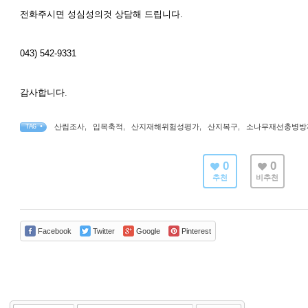
전화주시면 성심성의것 상담해 드립니다.
043) 542-9331
감사합니다.
산림조사
,
입목축적
,
산지재해위험성평가
,
산지복구
,
소나무재선충병방
TAG •
0
0
추천
비추천
Facebook
Twitter
Google
Pinterest