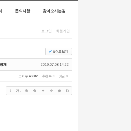
리
문의사항
찾아오시는길
로그인
회원가입
✔
뷰어로 보기
병방재
2019.07.08 14:22
조회 수
45682
추천 수
0
댓글
0
?
가