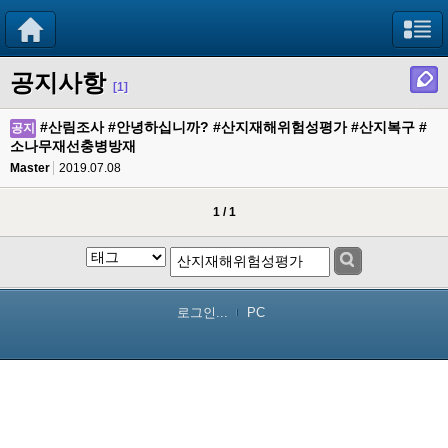
공지사항
[1]
#산림조사 #안녕하십니까? #산지재해위험성평가 #산지복구 #
공지
소나무재선충병방재
Master
2019.07.08
1 / 1
로그인...
PC