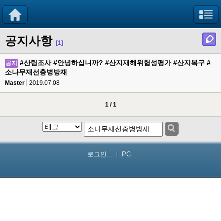
공지사항
[1]
#산림조사 #안녕하십니까? #산지재해위험성평가 #산지복구 #
공지
소나무재선충병방재
Master
2019.07.08
1 / 1
로그인...
PC