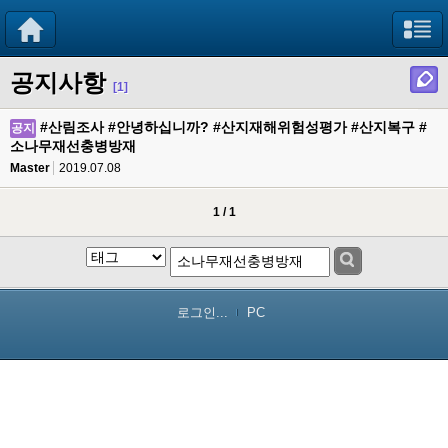
공지사항
[1]
#산림조사 #안녕하십니까? #산지재해위험성평가 #산지복구 #
공지
소나무재선충병방재
Master
2019.07.08
1 / 1
로그인...
PC