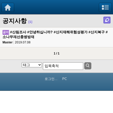
공지사항
[1]
#산림조사 #안녕하십니까? #산지재해위험성평가 #산지복구 #
공지
소나무재선충병방재
Master
2019.07.08
1 / 1
로그인...
PC