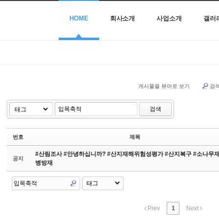
HOME
회사소개
사업소개
갤러
게시물을 뷰어로 보기
검
검색
번호
제목
#산림조사 #안녕하십니까? #산지재해위험성평가 #산지복구 #소나무
공지
병방재
Prev
1
Next