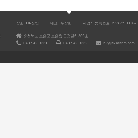
상호 : HK산림
대표 : 주상헌
사업자 등록번호 : 688-25-00104
충청북도 보은군 보은읍 군청길6, 303호
043-542-9331
043-542-9332
hk@hksanrim.com