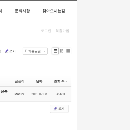
리
문의사항
찾아오시는길
로그인
회원가입
T
색
쓰기
기본글꼴
Li
Zi
G
st
n
al
e
le
r
y
글쓴이
날짜
조회 수
재선충
Master
2019.07.08
45691
쓰기