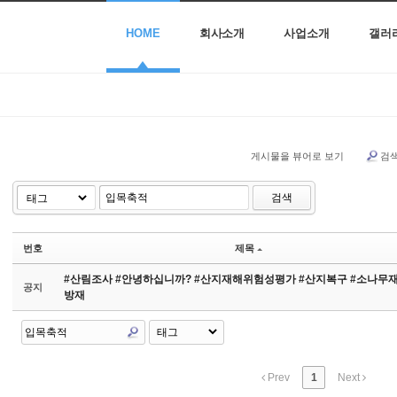
HOME
회사소개
사업소개
갤러
게시물을 뷰어로 보기
검
검색
번호
제목
#산림조사 #안녕하십니까? #산지재해위험성평가 #산지복구 #소나무
공지
방재
Prev
1
Next