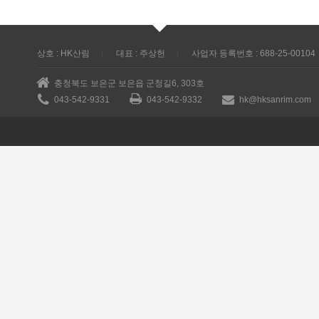
상호 : HK산림
대표 : 주상헌
사업자 등록번호 : 688-25-00104
충청북도 보은군 보은읍 군청길6, 303호
043-542-9331
043-542-9332
hk@hksanrim.com