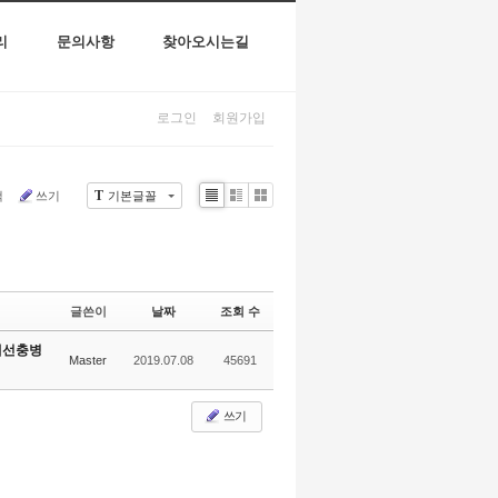
리
문의사항
찾아오시는길
로그인
회원가입
T
색
쓰기
기본글꼴
Li
Zi
G
st
n
al
e
le
r
y
글쓴이
날짜
조회 수
재선충병
Master
2019.07.08
45691
쓰기