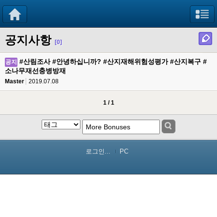
공지사항
[0]
#산림조사 #안녕하십니까? #산지재해위험성평가 #산지복구 #
공지
소나무재선충병방재
Master
2019.07.08
1 / 1
로그인...
PC