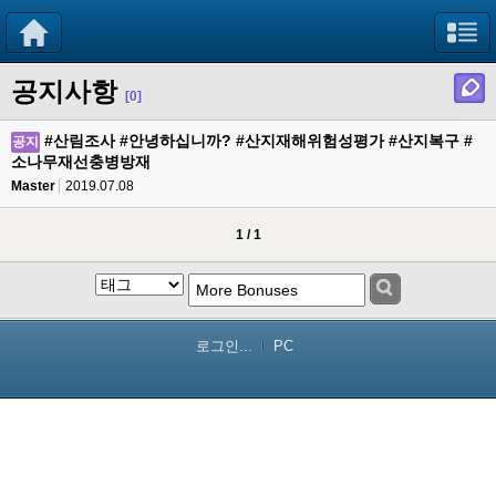
공지사항
[0]
#산림조사 #안녕하십니까? #산지재해위험성평가 #산지복구 #
공지
소나무재선충병방재
Master
2019.07.08
1 / 1
로그인...
PC