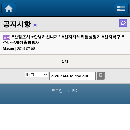
공지사항
[0]
#산림조사 #안녕하십니까? #산지재해위험성평가 #산지복구 #
공지
소나무재선충병방재
Master
2019.07.08
1 / 1
로그인...
PC