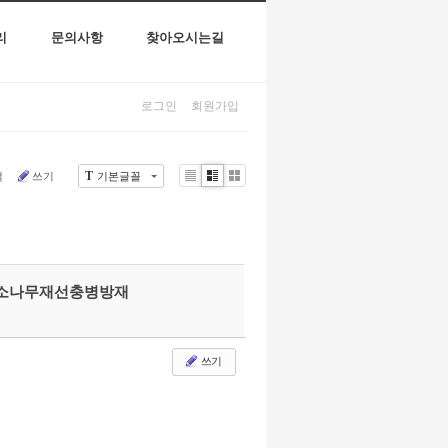
리
문의사항
찾아오시는길
로그인
회원가입
T
색
쓰기
기본글꼴
Li
Zi
G
st
n
al
e
le
r
y
#소나무재선충병방재
쓰기