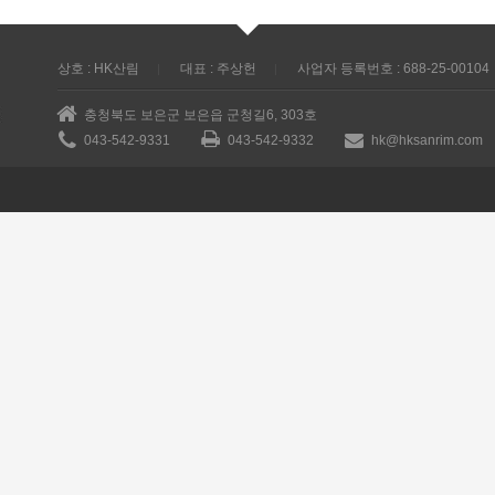
상호 : HK산림
대표 : 주상헌
사업자 등록번호 : 688-25-00104
충청북도 보은군 보은읍 군청길6, 303호
043-542-9331
043-542-9332
hk@hksanrim.com