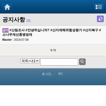
공지사항
[1]
#산림조사 #안녕하십니까? #산지재해위험성평가 #산지복구 #
공지
소나무재선충병방재
Master
2019.07.08
1 / 1
로그인...
PC