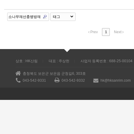
Prev
1
Next
상호 : HK산림
대표 : 주상헌
사업자 등록번호 : 688-25-00104
충청북도 보은군 보은읍 군청길6, 303호
043-542-9331
043-542-9332
hk@hksanrim.com