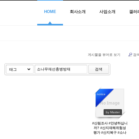
HOME
회사소개
사업소개
갤러
게시물을 뷰어로 보기
검
검색
notice
No Image
45693
by Master
#산림조사 #안녕하십니
까? #산지재해위험성
평가 #산지복구 #소나
무재선충병방재