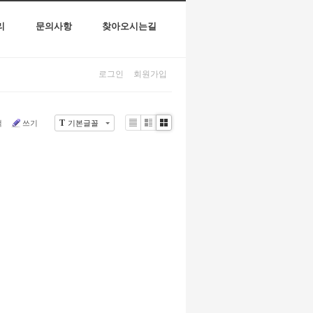
리
문의사항
찾아오시는길
로그인
회원가입
T
색
쓰기
기본글꼴
Li
Zi
G
st
n
al
e
le
r
y