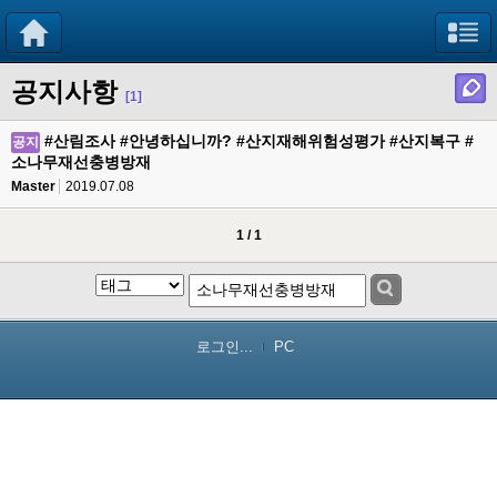
공지사항
[1]
#산림조사 #안녕하십니까? #산지재해위험성평가 #산지복구 #
공지
소나무재선충병방재
Master
2019.07.08
1 / 1
로그인...
PC