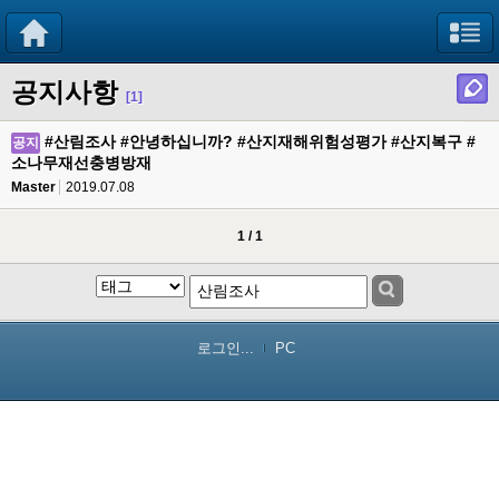
공지사항
[1]
#산림조사 #안녕하십니까? #산지재해위험성평가 #산지복구 #
공지
소나무재선충병방재
Master
2019.07.08
1 / 1
로그인...
PC