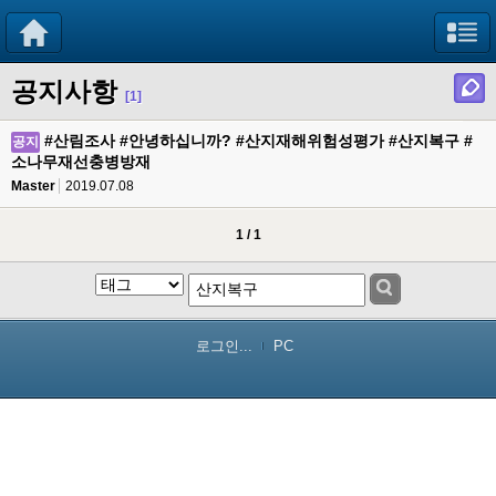
공지사항
[1]
#산림조사 #안녕하십니까? #산지재해위험성평가 #산지복구 #
공지
소나무재선충병방재
Master
2019.07.08
1 / 1
로그인...
PC