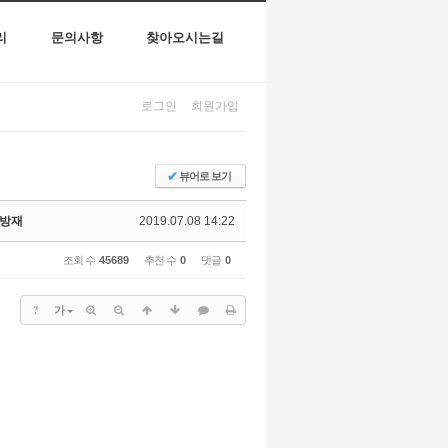
리
문의사항
찾아오시는길
로그인
회원가입
✔
뷰어로 보기
병방재
2019.07.08 14:22
조회 수
45689
추천 수
0
댓글
0
?
가