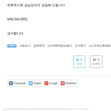
전화주시면 성심성의것 상담해 드립니다.
043) 542-9331
감사합니다.
산림조사
,
입목축적
,
산지재해위험성평가
,
산지복구
,
소나무재선충병방
TAG •
0
0
추천
비추천
Facebook
Twitter
Google
Pinterest