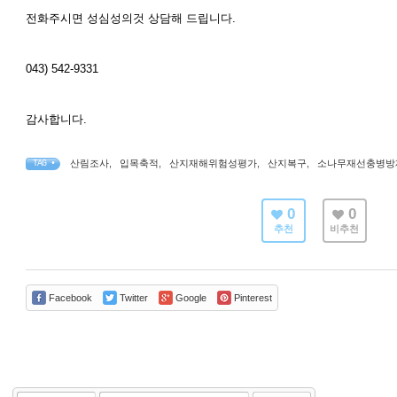
전화주시면 성심성의것 상담해 드립니다.
043) 542-9331
감사합니다.
산림조사
,
입목축적
,
산지재해위험성평가
,
산지복구
,
소나무재선충병방
TAG •
0
0
추천
비추천
Facebook
Twitter
Google
Pinterest