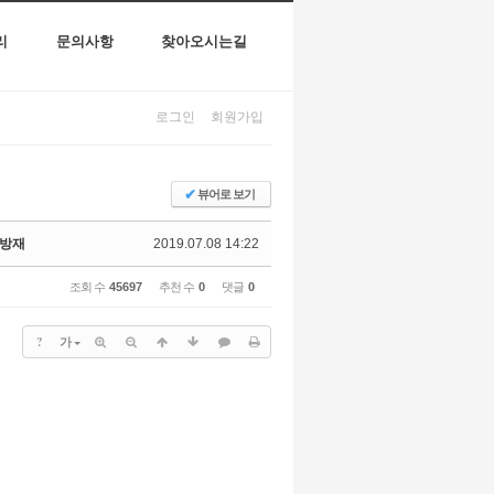
리
문의사항
찾아오시는길
로그인
회원가입
✔
뷰어로 보기
병방재
2019.07.08 14:22
조회 수
45697
추천 수
0
댓글
0
?
가