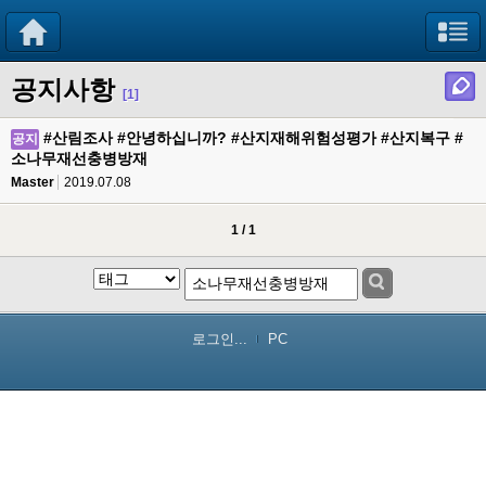
공지사항
[1]
#산림조사 #안녕하십니까? #산지재해위험성평가 #산지복구 #
공지
소나무재선충병방재
Master
2019.07.08
1 / 1
로그인...
PC