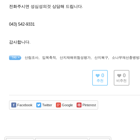
전화주시면 성심성의것 상담해 드립니다.
043) 542-9331
감사합니다.
산림조사
,
입목축적
,
산지재해위험성평가
,
산지복구
,
소나무재선충병방
TAG •
0
0
추천
비추천
Facebook
Twitter
Google
Pinterest