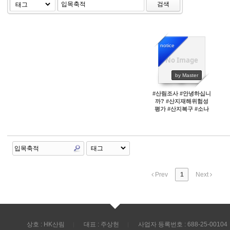
검색
notice
No Image
45690
by Master
#산림조사 #안녕하십니
까? #산지재해위험성
평가 #산지복구 #소나
무재선충병방재
Prev
1
Next
상호 : HK산림
대표 : 주상헌
사업자 등록번호 : 688-25-00104