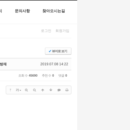
리
문의사항
찾아오시는길
로그인
회원가입
✔
뷰어로 보기
병방재
2019.07.08 14:22
조회 수
45690
추천 수
0
댓글
0
?
가