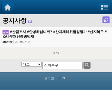
공지사항
[1]
#산림조사 #안녕하십니까? #산지재해위험성평가 #산지복구 #
공지
소나무재선충병방재
Master
2019.07.08
1 / 1
로그인...
PC