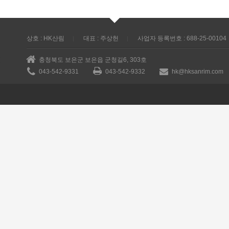
상호 : HK산림
대표 : 주상헌
사업자 등록번호 : 688-25-00104
충청북도 보은군 보은읍 군청길6, 303호
043-542-9331
043-542-9332
hk@hksanrim.com