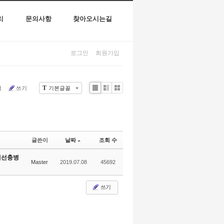
리
문의사항
찾아오시는길
로그인
회원가입
T
색
쓰기
기본글꼴
Li
Zi
G
st
n
al
e
le
r
y
글쓴이
날짜
조회 수
재선충병
Master
2019.07.08
45692
쓰기