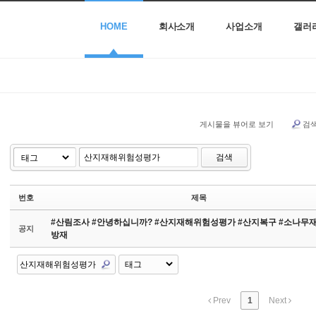
HOME
회사소개
사업소개
갤러
게시물을 뷰어로 보기
검
검색
번호
제목
#산림조사 #안녕하십니까? #산지재해위험성평가 #산지복구 #소나무
공지
방재
Prev
1
Next