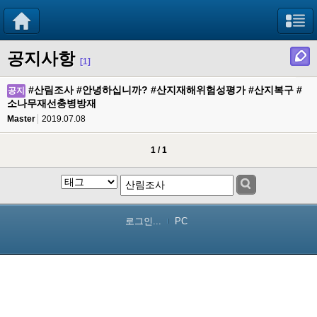
공지사항
[1]
#산림조사 #안녕하십니까? #산지재해위험성평가 #산지복구 #
공지
소나무재선충병방재
Master
2019.07.08
1 / 1
로그인...
PC