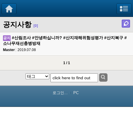
공지사항
[0]
#산림조사 #안녕하십니까? #산지재해위험성평가 #산지복구 #
공지
소나무재선충병방재
Master
2019.07.08
1 / 1
로그인...
PC