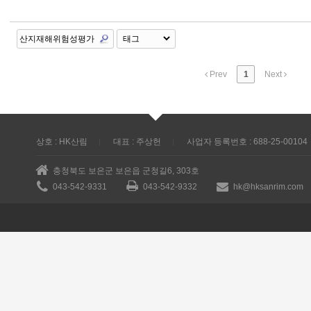
Prev
1
Next
상호 : HK산림
대표 : 주상헌
사업자 등록번호 : 688-25-00104
충청북도 보은군 보은읍 군청길6, 303호
043-542-9331
043-542-9332
hk@hksanrim.com