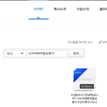
HOME
회사소개
사업소개
갤러
게시물을 뷰어로 보기
검
검색
notice
No Image
45691
by Master
#산림조사 #안녕하십니
까? #산지재해위험성
평가 #산지복구 #소나
무재선충병방재