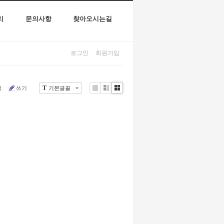
리
문의사항
찾아오시는길
로그인
회원가입
T
색
쓰기
기본글꼴
Li
Zi
G
st
n
al
e
le
r
y