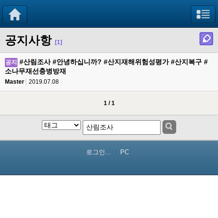
공지사항
[1]
#산림조사 #안녕하십니까? #산지재해위험성평가 #산지복구 #
공지
소나무재선충병방재
Master
2019.07.08
1 / 1
로그인...
PC