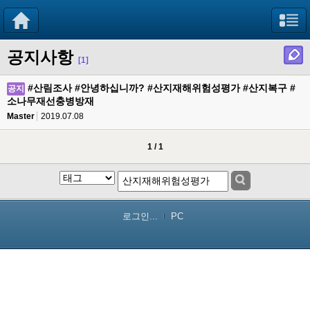
공지사항
[1]
#산림조사 #안녕하십니까? #산지재해위험성평가 #산지복구 #
공지
소나무재선충병방재
Master
2019.07.08
1 / 1
로그인...
PC