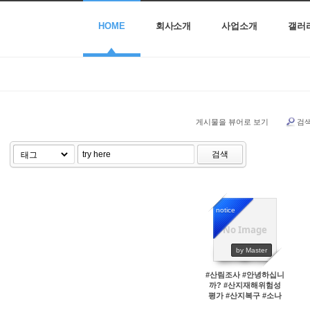
HOME
회사소개
사업소개
갤러
게시물을 뷰어로 보기
검
검색
notice
No Image
45692
by Master
#산림조사 #안녕하십니
까? #산지재해위험성
평가 #산지복구 #소나
무재선충병방재