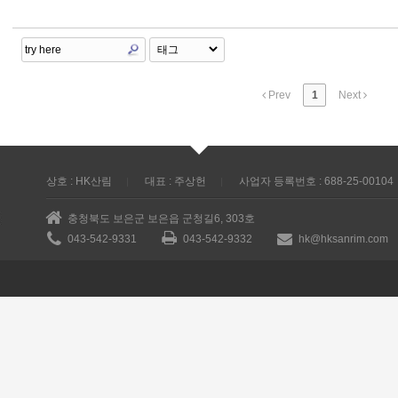
Prev
1
Next
상호 : HK산림
대표 : 주상헌
사업자 등록번호 : 688-25-00104
충청북도 보은군 보은읍 군청길6, 303호
043-542-9331
043-542-9332
hk@hksanrim.com