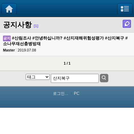
공지사항
[1]
#산림조사 #안녕하십니까? #산지재해위험성평가 #산지복구 #
공지
소나무재선충병방재
Master
2019.07.08
1 / 1
로그인...
PC