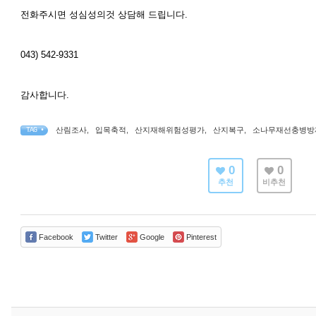
전화주시면 성심성의것 상담해 드립니다.
043) 542-9331
감사합니다.
산림조사
,
입목축적
,
산지재해위험성평가
,
산지복구
,
소나무재선충병방
TAG •
0
0
추천
비추천
Facebook
Twitter
Google
Pinterest