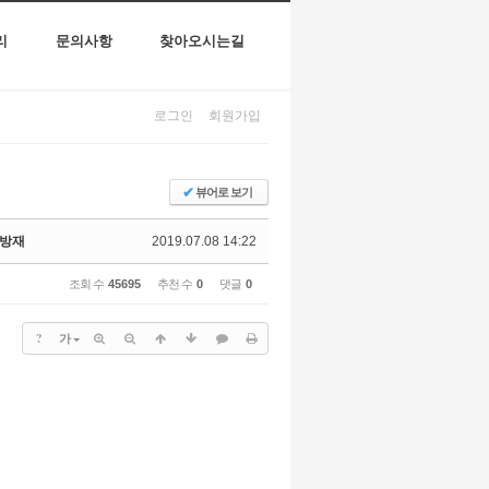
리
문의사항
찾아오시는길
로그인
회원가입
✔
뷰어로 보기
병방재
2019.07.08 14:22
조회 수
45695
추천 수
0
댓글
0
?
가