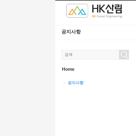
본문으로 바로가기
공지사항
Home
공지사항