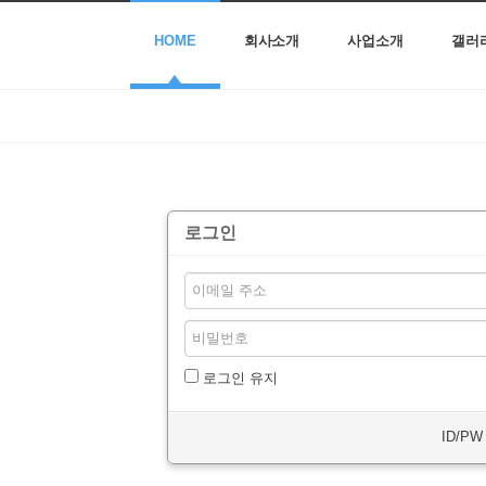
HOME
회사소개
사업소개
갤러
로그인
로그인 유지
ID/P