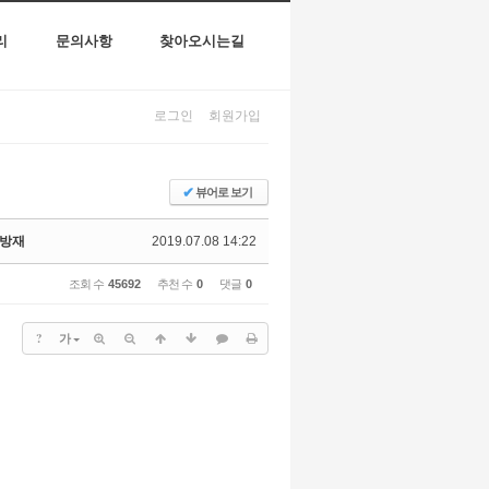
리
문의사항
찾아오시는길
로그인
회원가입
✔
뷰어로 보기
병방재
2019.07.08 14:22
조회 수
45692
추천 수
0
댓글
0
?
가