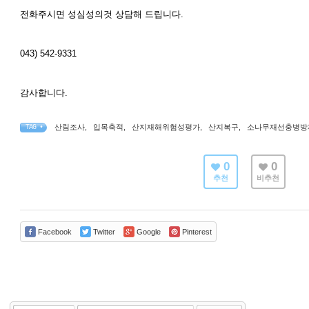
전화주시면 성심성의것 상담해 드립니다.
043) 542-9331
감사합니다.
산림조사
,
입목축적
,
산지재해위험성평가
,
산지복구
,
소나무재선충병방
TAG •
0
0
추천
비추천
Facebook
Twitter
Google
Pinterest