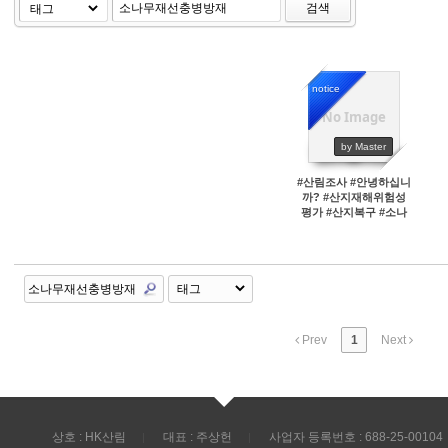
검색
notice
No Image
45692
by Master
#산림조사 #안녕하십니
까? #산지재해위험성
평가 #산지복구 #소나
무재선충병방재
Prev
1
Next
상호 : HK산림
대표 : 주상헌
사업자 등록번호 : 688-25-00104